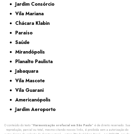
Jardim Consórcio
Vila Mariana
Chácara Klabin
Paraíso
Saúde
Mirandópolis
Planalto Paulista
Jabaquara
Vila Mascote
Vila Guarani
Americanópolis
Jardim Aeroporto
O conteúdo do texto "
Harmonização orofacial em São Paulo
" é de direito reservado. Sua
reprodução, parcial ou total, mesmo citando nossos links, é proibida sem a autorização do