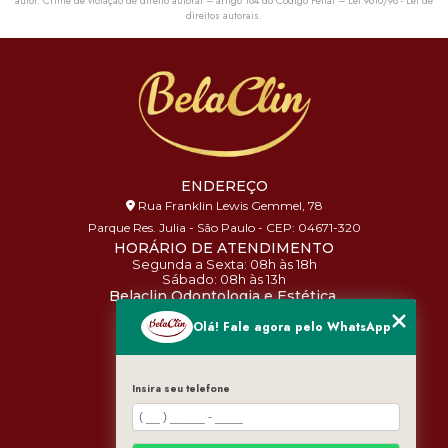
autor. Crime de violação de direito autoral – artigo 184 do Código Penal –
Lei 9610/98 - Lei de
direitos autorais
.
ENDEREÇO
Rua Franklin Lewis Gemmel, 78
Parque Res. Julia - São Paulo - CEP: 04671-320
HORÁRIO DE ATENDIMENTO
Segunda a Sexta: 08h às 18h
Sábado: 08h às 13h
Belaclin Odontologia e Estética
(11) 3455-6941
Olá! Fale agora pelo WhatsApp
(11) 97702-2320
atendimento@belaclin.com.br
Insira seu telefone
MENU
HOME