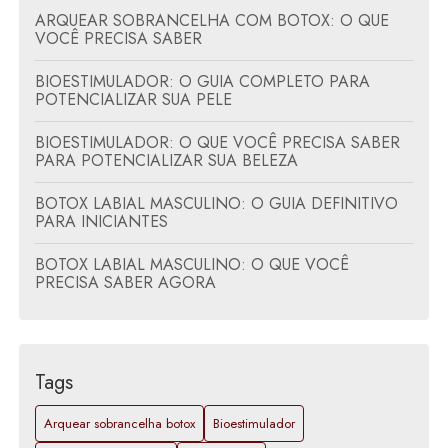
ARQUEAR SOBRANCELHA COM BOTOX: O QUE
VOCÊ PRECISA SABER
BIOESTIMULADOR: O GUIA COMPLETO PARA
POTENCIALIZAR SUA PELE
BIOESTIMULADOR: O QUE VOCÊ PRECISA SABER
PARA POTENCIALIZAR SUA BELEZA
BOTOX LABIAL MASCULINO: O GUIA DEFINITIVO
PARA INICIANTES
BOTOX LABIAL MASCULINO: O QUE VOCÊ
PRECISA SABER AGORA
BOTOX NATURAL: O GUIA COMPLETO PARA
REJUVENESCIMENTO EFICAZ
Tags
COMO O BOTOX PODE TRANSFORMAR SUA
ROTINA DE BELEZA COM RESULTADOS NATURAIS
Arquear sobrancelha botox
Bioestimulador
ESPECIALISTA EM ORTODONTIA: TUDO PARA