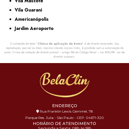
Vila Mascote
Vila Guarani
Americanópolis
Jardim Aeroporto
O conteúdo do texto "
Clínica de aplicação de botox
" é de direito reservado. Sua
reprodução, parcial ou total, mesmo citando nossos links, é proibida sem a autorização do
autor. Crime de violação de direito autoral – artigo 184 do Código Penal –
Lei 9610/98 - Lei de
direitos autorais
.
ENDEREÇO
Rua Franklin Lewis Gemmel, 78
Parque Res. Julia - São Paulo - CEP: 04671-320
HORÁRIO DE ATENDIMENTO
Segunda a Sexta: 08h às 18h