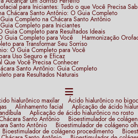
ra Alcançar um Sorriso Perfeito
ofacial para Iniciantes: Tudo o que Você Precisa Sab
 na Chácara Santo Antônio: O Guia Completo
: Guia Completo na Chácara Santo Antônio
 Guia Completo para Iniciantes
 Guia Completo para Resultados Ideais
O Guia Completo para Você
Harmonização Orofac
leto para Transformar Seu Sorriso
ônio: O Guia Completo para Você
para Uso Seguro e Eficaz
ial Que Você Precisa Conhecer
hácara Santo Antônio: Guia Completo
leto para Resultados Naturais
ácido hialurônico maxilar
ácido hialurônico no bigo
gas
Alinhamento facial
Aplicação de ácido hialu
andíbula
Aplicação de ácido hialurônico no rosto
a Chácara Santo Antônio
Bioestimulador de coláge
cara Santo Antônio
Bioestimulador de colágeno olhe
Bioestimulador de colágeno procedimento​
Bioe
na Chácara Santo Antônio
Bioestimulador de coláge