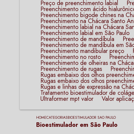
Preço de preenchimento labial
P
Preenchimento com ácido hialurônic
Preenchimento bigode chines na Ch
Preenchimento na Chácara Santo An
Preenchimento labial na Chácara Sa
Preenchimento labial em São Paulo
Preenchimento de mandíbula
Pr
Preenchimento de mandíbula em Sã
Preenchimento mandibular preço
Preenchimento no rosto
Preenchi
Preenchimento de olheiras na Cháca
Preenchimento de rugas
Preench
Rugas embaixo dos olhos preenchim
Rugas embaixo dos olhos preenchim
Rugas e linhas de expressão na Chá
Tratamento bioestimulador de coláge
Ultraformer mpt valor
Valor aplic
HOME
CATEGORIAS
BIOESTIMULADOR SAO PAULO
Bioestimulador em São Paulo