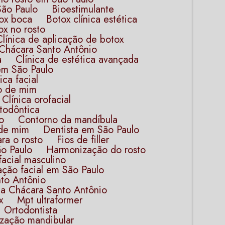
São Paulo
Bioestimulante
tox boca
Botox clínica estética
tox no rosto
Clínica de aplicação de botox
a Chácara Santo Antônio
a
Clínica de estética avançada
 em São Paulo
tica facial
to de mim
Clínica orofacial
ortodôntica
​
Contorno da mandíbula
 de mim​
Dentista em São Paulo
ara o rosto
Fios de filler
ão Paulo
Harmonização do rosto
facial masculino
ação facial em São Paulo
nto Antônio
 na Chácara Santo Antônio
x
Mpt ultraformer
Ortodontista​
ização mandibular