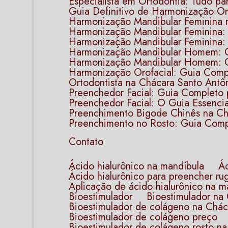
Especialista em Ortodontia: Tudo pa
Guia Definitivo de Harmonização Or
Harmonização Mandibular Feminina
Harmonização Mandibular Feminina
Harmonização Mandibular Feminina:
Harmonização Mandibular Homem: O
Harmonização Mandibular Homem: 
Harmonização Orofacial: Guia Comp
Ortodontista na Chácara Santo Ant
Preenchedor Facial: Guia Completo 
Preenchedor Facial: O Guia Essenc
Preenchimento Bigode Chinês na C
Preenchimento no Rosto: Guia Comp
Contato
ácido hialurônico na mandíbula
ácido hialurônico para preencher ru
Aplicação de ácido hialurônico na m
Bioestimulador
Bioestimulador n
Bioestimulador de colágeno na Chá
Bioestimulador de colágeno preço​
Bioestimulador de colágeno rosto​ 