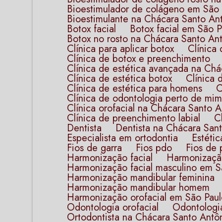
Bioestimulador de colágeno em São
Bioestimulante na Chácara Santo An
Botox facial
Botox facial em São 
Botox no rosto na Chácara Santo An
Clínica para aplicar botox
Clínic
Clínica de botox e preenchimento
Clínica de estética avançada na Ch
Clínica de estética botox
Clínic
Clínica de estética para homens
Clínica de odontologia perto de mim​
Clínica orofacial na Chácara Santo 
Clínica de preenchimento labial
Dentista
Dentista na Chácara San
Especialista em ortodontia​
Estéti
Fios de garra
Fios pdo
Fios de 
Harmonização facial
Harmonizaçã
Harmonização facial masculino em S
Harmonização mandibular feminina
Harmonização mandibular homem
Harmonização orofacial em São Pau
Odontologia orofacial
Odontologia
Ortodontista​ na Chácara Santo Antô