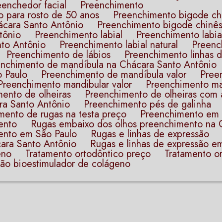
reenchedor facial
Preenchimento
o para rosto de 50 anos
Preenchimento bigode ch
ácara Santo Antônio
Preenchimento bigode chinê
tônio
Preenchimento labial
Preenchimento labi
nto Antônio
Preenchimento labial natural
Preen
Preenchimento de lábios
Preenchimento linhas 
eenchimento de mandíbula na Chácara Santo Antônio
o Paulo
Preenchimento de mandíbula valor
Pre
Preenchimento mandibular valor
Preenchimento ma
mento de olheiras
Preenchimento de olheiras com 
ra Santo Antônio
Preenchimento pés de galinha
imento de rugas na testa preço
Preenchimento em
ento
Rugas embaixo dos olhos preenchimento na 
ento em São Paulo
Rugas e linhas de expressão
cara Santo Antônio
Rugas e linhas de expressão e
no​
Tratamento ortodôntico preço​
Tratamento or
ação bioestimulador de colágeno​