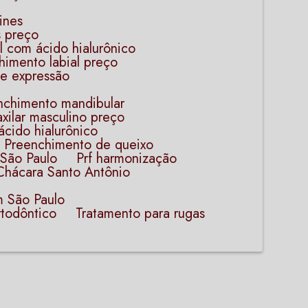
ines
s preço
al com ácido hialurônico
chimento labial preço
de expressão
enchimento mandibular
xilar masculino preço
ácido hialurônico
Preenchimento de queixo
 São Paulo
Prf harmonização
Chácara Santo Antônio
m São Paulo
todôntico​
Tratamento para rugas