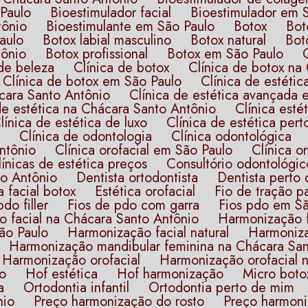
 Paulo
Bioestimulador facial​
Bioestimulador em 
tônio
Bioestimulante em São Paulo
Botox
Bo
Paulo
Botox labial masculino
Botox natural
Bo
tônio
Botox profissional
Botox em São Paulo
a de beleza
Clínica de botox
Clínica de botox n
Clínica de botox em São Paulo
Clínica de estétic
ácara Santo Antônio
Clínica de estética avançada
a de estética na Chácara Santo Antônio
Clínica esté
Clínica de estética de luxo
Clínica de estética per
Clínica de odontologia​
Clínica odontológica​
Antônio
Clínica orofacial em São Paulo
Clínica 
Clínicas de estética preços
Consultório odontológico
to Antônio
Dentista ortodontista​
Dentista perto
ca facial botox
Estética orofacial
Fio de tração p
pdo filler
Fios de pdo com garra
Fios pdo em S
o facial na Chácara Santo Antônio
Harmonização 
ão Paulo
Harmonização facial natural
Harmoniz
Harmonização mandibular feminina na Chácara Sa
Harmonização orofacial
Harmonização orofacial
lo
Hof estética
Hof harmonização
Micro boto
​
Ortodontia​ infantil
Ortodontia​ perto de mim
nio
Preço harmonização do rosto
Preço harmon