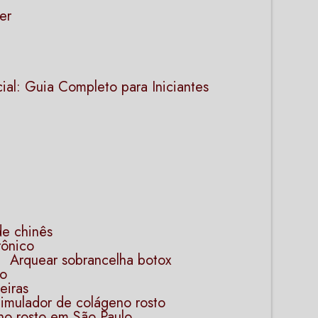
er
ial: Guia Completo para Iniciantes
de chinês
rônico
Arquear sobrancelha botox
no
iras​
stimulador de colágeno rosto​
no rosto​ em São Paulo